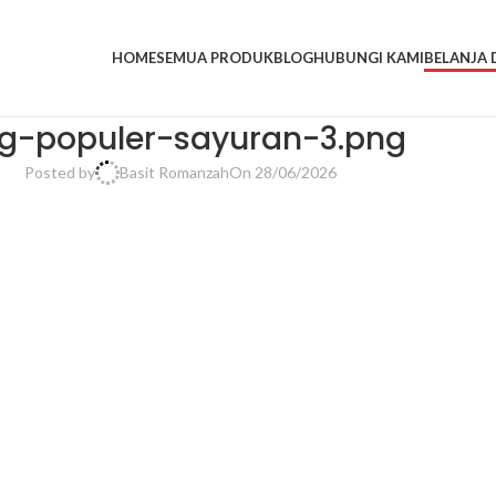
HOME
SEMUA PRODUK
BLOG
HUBUNGI KAMI
BELANJA D
g-populer-sayuran-3.png
Posted by
Basit Romanzah
On 28/06/2026