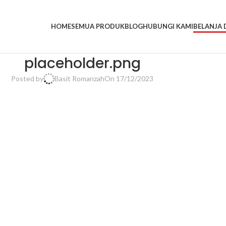
HOME
SEMUA PRODUK
BLOG
HUBUNGI KAMI
BELANJA D
placeholder.png
Posted by
Basit Romanzah
On 17/12/2023