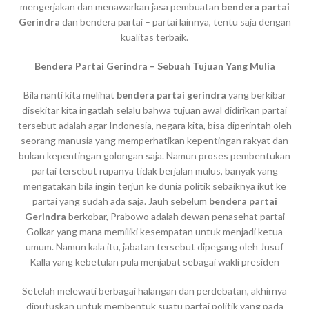
mengerjakan dan menawarkan jasa pembuatan
bendera partai
Gerindra
dan bendera partai – partai lainnya, tentu saja dengan
kualitas terbaik.
Bendera Partai Gerindra – Sebuah Tujuan Yang Mulia
Bila nanti kita melihat
bendera partai gerindra
yang berkibar
disekitar kita ingatlah selalu bahwa tujuan awal didirikan partai
tersebut adalah agar Indonesia, negara kita, bisa diperintah oleh
seorang manusia yang memperhatikan kepentingan rakyat dan
bukan kepentingan golongan saja. Namun proses pembentukan
partai tersebut rupanya tidak berjalan mulus, banyak yang
mengatakan bila ingin terjun ke dunia politik sebaiknya ikut ke
partai yang sudah ada saja. Jauh sebelum
bendera partai
Gerindra
berkobar, Prabowo adalah dewan penasehat partai
Golkar yang mana memiliki kesempatan untuk menjadi ketua
umum. Namun kala itu, jabatan tersebut dipegang oleh Jusuf
Kalla yang kebetulan pula menjabat sebagai wakli presiden
Setelah melewati berbagai halangan dan perdebatan, akhirnya
diputuskan untuk membentuk suatu partai politik yang pada