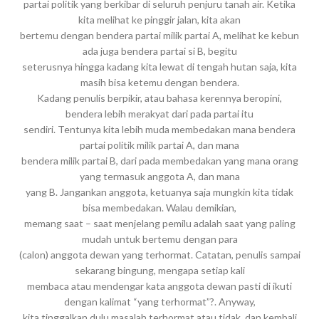
partai politik yang berkibar di seluruh penjuru tanah air. Ketika
kita melihat ke pinggir jalan, kita akan
bertemu dengan bendera partai milik partai A, melihat ke kebun
ada juga bendera partai si B, begitu
seterusnya hingga kadang kita lewat di tengah hutan saja, kita
masih bisa ketemu dengan bendera.
Kadang penulis berpikir, atau bahasa kerennya beropini,
bendera lebih merakyat dari pada partai itu
sendiri. Tentunya kita lebih muda membedakan mana bendera
partai politik milik partai A, dan mana
bendera milik partai B, dari pada membedakan yang mana orang
yang termasuk anggota A, dan mana
yang B. Jangankan anggota, ketuanya saja mungkin kita tidak
bisa membedakan. Walau demikian,
memang saat – saat menjelang pemilu adalah saat yang paling
mudah untuk bertemu dengan para
(calon) anggota dewan yang terhormat. Catatan, penulis sampai
sekarang bingung, mengapa setiap kali
membaca atau mendengar kata anggota dewan pasti di ikuti
dengan kalimat “yang terhormat”?. Anyway,
kita tinggalkan dulu masalah terhormat atau tidak, dan kembali