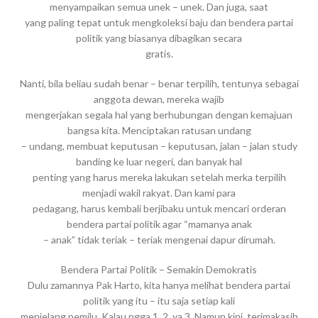
menyampaikan semua unek – unek. Dan juga, saat
yang paling tepat untuk mengkoleksi baju dan bendera partai
politik yang biasanya dibagikan secara
gratis.
Nanti, bila beliau sudah benar – benar terpilih, tentunya sebagai
anggota dewan, mereka wajib
mengerjakan segala hal yang berhubungan dengan kemajuan
bangsa kita. Menciptakan ratusan undang
– undang, membuat keputusan – keputusan, jalan – jalan study
banding ke luar negeri, dan banyak hal
penting yang harus mereka lakukan setelah merka terpilih
menjadi wakil rakyat. Dan kami para
pedagang, harus kembali berjibaku untuk mencari orderan
bendera partai politik agar “mamanya anak
– anak” tidak teriak – teriak mengenai dapur dirumah.
Bendera Partai Politik – Semakin Demokratis
Dulu zamannya Pak Harto, kita hanya melihat bendera partai
politik yang itu – itu saja setiap kali
menjelang pemilu. Kalau ngga 1, 2, ya 3. Namun kini, terimakasih