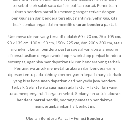
tersebut oleh salah satu dari simpatisan partai. Penentuan
ukuran bendera partai itu memang sangat terkait dengan
penggunaan dari bendera tersebut nantinya. Sehingga, kita
tidak sembarangan dalam memilih
ukuran bendera partai
.
Umumnya ukuran yang tersedia adalah 60 x 90 cm, 75 x 105 cm,
90 x 135 cm, 100 x 150 cm, 150 x 225 cm, dan 200 x 300 cm, atau
mungkin
ukuran
bendera partai
spesial yang bisa langsung
dikonsultasikan dengan workshop – workshop penjual bendera
setempat, agar bisa mendapatkan ukuran bendera yang terbaik.
Pentingnya untuk mengetahui ukuran dari bendera yang
dipesan tentu pada akhirnya berpengaruh kepada harga terbaik
yang bisa konsumen dapatkan dari penyedia jasa bendera
terbaik. Selain tentu saja masih ada faktor – faktor lain yang
turut mempengaruhi harga tersebut. Sedangkan untuk
ukuran
bendera partai
sendiri, seorang pemesan hendaknya
mempertimbangkan hal berikut ini:
Ukuran Bendera Partai – Fungsi Bendera